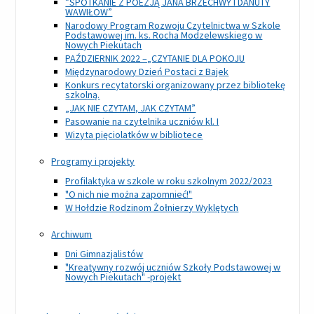
”SPOTKANIE Z POEZJĄ JANA BRZECHWY I DANUTY
WAWIŁOW”
Narodowy Program Rozwoju Czytelnictwa w Szkole
Podstawowej im. ks. Rocha Modzelewskiego w
Nowych Piekutach
PAŹDZIERNIK 2022 –„CZYTANIE DLA POKOJU
Międzynarodowy Dzień Postaci z Bajek
Konkurs recytatorski organizowany przez bibliotekę
szkolną.
„JAK NIE CZYTAM, JAK CZYTAM”
Pasowanie na czytelnika uczniów kl. I
Wizyta pięciolatków w bibliotece
Programy i projekty
Profilaktyka w szkole w roku szkolnym 2022/2023
"O nich nie można zapomnieć!"
W Hołdzie Rodzinom Żołnierzy Wyklętych
Archiwum
Dni Gimnazjalistów
"Kreatywny rozwój uczniów Szkoły Podstawowej w
Nowych Piekutach" -projekt