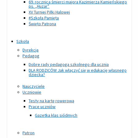
69. rocznica śmierci majora Kazimierza Kamieńskiego
ps. „Huzar”
XV Turniej Piłki Halowej
#Szkoła Pamięta
Święto Patrona
Szkoła
Dyrekcja
Pedagog
Dobre rady pedagoga szkolnego dla ucznia
DLA RODZICÓW Jak włączyć się w edukację własnego
dziecka?
Nauczyciele
Uczniowie
Testy na kartę rowerową
Prace uczniów
Gazetka klas siódmych
Patron