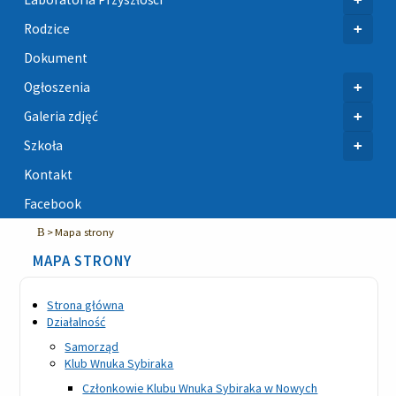
+
Rodzice
Dokument
+
Ogłoszenia
+
Galeria zdjęć
+
Szkoła
Kontakt
Facebook
Mapa strony
MAPA STRONY
Strona główna
Działalność
Samorząd
Klub Wnuka Sybiraka
Członkowie Klubu Wnuka Sybiraka w Nowych