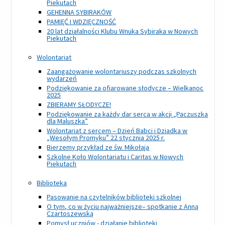
Piekutach
GEHENNA SYBIRAKÓW
PAMIĘĆ I WDZIĘCZNOŚĆ
20 lat działalności Klubu Wnuka Sybiraka w Nowych
Piekutach
Wolontariat
Zaangażowanie wolontariuszy podczas szkolnych
wydarzeń
Podziękowanie za ofiarowane słodycze – Wielkanoc
2025
ZBIERAMY SŁODYCZE!
Podziękowanie za każdy dar serca w akcji „Paczuszka
dla Maluszka”
Wolontariat z sercem – Dzień Babci i Dziadka w
„Wesołym Promyku” 22 stycznia 2025 r.
Bierzemy przykład ze św. Mikołaja
Szkolne Koło Wolontariatu i Caritas w Nowych
Piekutach
Biblioteka
Pasowanie na czytelników biblioteki szkolnej
O tym, co w życiu najważniejsze– spotkanie z Anną
Czartoszewską
Pomysł uczniów - działanie biblioteki